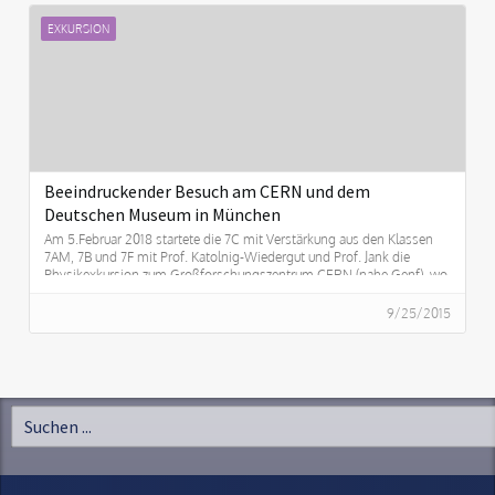
EXKURSION
Beeindruckender Besuch am CERN und dem
Deutschen Museum in München
Am 5.Februar 2018 startete die 7C mit Verstärkung aus den Klassen
7AM, 7B und 7F mit Prof. Katolnig-Wiedergut und Prof. Jank die
Physikexkursion zum Großforschungszentrum CERN (nahe Genf), wo
die Schüler zwei erlebnisreiche und beeindruckende Tage lang
Einblick in die multikulturell organisierte Grundlagenforschung beim
9/25/2015
CERN erhielten. Zum Abschluss der Exkursion statteten unsere
Siebtklässler München und dem Deutschen Museum einen Besuch
ab.