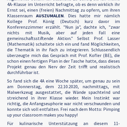
4A-Klasse im Unterricht befragte, ob es denn wirklich ihr
Ernst sei, einen (freien) Nachmittag zu opfern, um ihren
Klassenraum
AUSZUMALEN
. Dies hatte mir nämlich
Kollege Prof. König (Deutsch) kurz davor im
Konferenzzimmer erzählt. "Nun ja", dachte ich, "zwar
nichts mit Musik, aber auf jeden Fall eine
gemeinschaftsstiftende Aktion." Selbst Prof. Lasser
(Mathematik) schaltete sich ein und fand Möglichkeiten,
die Thematik in ihr Fach zu integrieren. Schlussendlich
überzeugte mich das Gespräch mit Prof. Kofler (BE), die
schon einen fertigen Plan in der Tasche hatte, dass dieses
Projekt genau den Nerv der Zeit trifft und realistisch
durchführbar ist.
So fand sich die 4A eine Woche später, um genau zu sein
am Donnerstag, dem 22.10.2020, nachmittags, mit
Malwerkzeug ausgestattet, die Wände spachtelnd und
streichend in ihrer Klasse wieder. Mein Instinkt war
richtig, die Anfangseuphorie war nicht verschwunden und
konnte sich voll entfalten. Frei nach dem Motto: Pimping
up your classroom makes you happy!
Für kulinarische Unterstützung an diesem 11-