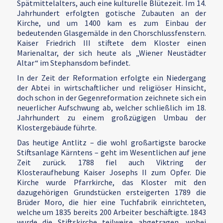
Spätmittelalters, auch eine kulturelle Blütezeit. Im 14.
Jahrhundert erfolgten gotische Zubauten an der
Kirche, und um 1400 kam es zum Einbau der
bedeutenden Glasgemälde in den Chorschlussfenstern.
Kaiser Friedrich III stiftete dem Kloster einen
Marienaltar, der sich heute als „Wiener Neustädter
Altar“ im Stephansdom befindet.
In der Zeit der Reformation erfolgte ein Niedergang
der Abtei in wirtschaftlicher und religiöser Hinsicht,
doch schon in der Gegenreformation zeichnete sich ein
neuerlicher Aufschwung ab, welcher schließlich im 18.
Jahrhundert zu einem großzügigen Umbau der
Klostergebäude führte.
Das heutige Antlitz – die wohl großartigste barocke
Stiftsanlage Kärntens – geht im Wesentlichen auf jene
Zeit zurück. 1788 fiel auch Viktring der
Klosteraufhebung Kaiser Josephs II zum Opfer. Die
Kirche wurde Pfarrkirche, das Kloster mit den
dazugehörigen Grundstücken ersteigerten 1789 die
Brüder Moro, die hier eine Tuchfabrik einrichteten,
welche um 1835 bereits 200 Arbeiter beschäftigte. 1843
wurde die Stiftskirche teilweise abgetragen, wobei