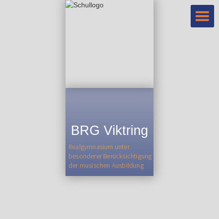
BRG Viktring
Realgymnasium unter
besonderer Berücksichtigung
der musischen Ausbildung