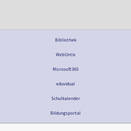
Slide 2 of 11.
Bibliothek
WebUntis
Microsoft365
eduvidual
Schulkalender
Bildungsportal