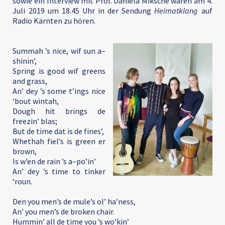
sowie ein Interview mit Prof. Daniela Miksche waren am 4.
Juli 2019 um 18.45 Uhr in der Sendung
Heimatklang
auf
Radio Kärnten zu hören.
Summah ’s nice, wif sun a–
shinin’,
Spring is good wif greens
and grass,
An’ dey ’s some t’ings nice
‘bout wintah,
Dough hit brings de
freezin’ blas;
But de time dat is de fines’,
Whethah fiel’s is green er
brown,
Is w’en de rain ’s a–po’in’
An’ dey ’s time to tinker
‘roun.
Den you men’s de mule’s ol’ ha’ness,
An’ you men’s de broken chair.
Hummin’ all de time you ’s wo’kin’