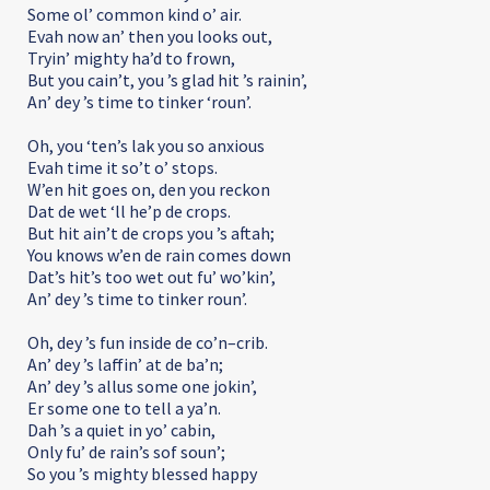
Some ol’ common kind o’ air.
Evah now an’ then you looks out,
Tryin’ mighty ha’d to frown,
But you cain’t, you ’s glad hit ’s rainin’,
An’ dey ’s time to tinker ‘roun’.
Oh, you ‘ten’s lak you so anxious
Evah time it so’t o’ stops.
W’en hit goes on, den you reckon
Dat de wet ‘ll he’p de crops.
But hit ain’t de crops you ’s aftah;
You knows w’en de rain comes down
Dat’s hit’s too wet out fu’ wo’kin’,
An’ dey ’s time to tinker roun’.
Oh, dey ’s fun inside de co’n–crib.
An’ dey ’s laffin’ at de ba’n;
An’ dey ’s allus some one jokin’,
Er some one to tell a ya’n.
Dah ’s a quiet in yo’ cabin,
Only fu’ de rain’s sof soun’;
So you ’s mighty blessed happy