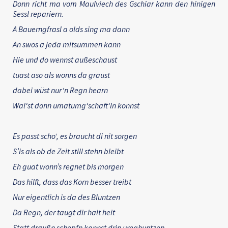
Donn richt ma vom Maulviech des Gschiar kann den hinigen
Sessl repariern.
A Bauerngfrasl a olds sing ma dann
An swos a jeda mitsummen kann
Hie und do wennst außeschaust
tuast aso als wonns da graust
dabei wüst nur‘n Regn hearn
Wal‘st donn umatumg‘schaft‘ln konnst
Es passt scho‘, es braucht di nit sorgen
S’is als ob de Zeit still stehn bleibt
Eh guat wonn’s regnet bis morgen
Das hilft, dass das Korn besser treibt
Nur eigentlich is da des Bluntzen
Da Regn, der taugt dir halt heit
Statt draußn schepfn kannst drin umahuntzen