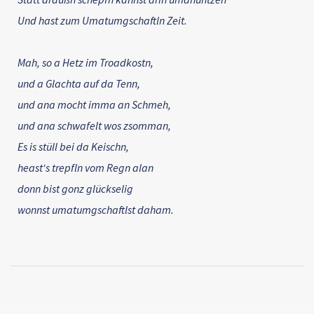
Und hast zum Umatumgschaftln Zeit.
Mah, so a Hetz im Troadkostn,
und a Glachta auf da Tenn,
und ana mocht imma an Schmeh,
und ana schwafelt wos zsomman,
Es is stüll bei da Keischn,
heast‘s trepfln vom Regn alan
donn bist gonz glückselig
wonnst umatumgschaftlst daham.