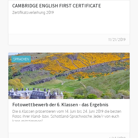
CAMBRIDGE ENGLISH FIRST CERTIFICATE
Zertifikatsverleihung 2019
11/21/2019
SPRACHEN
Fotowettbewerb der 6. Klassen - das Ergebnis
Die 6.Klassen präsentieren vom 14. Juni bis 24. Juni 2019 die besten
Fotos ihrer Irland- bzw. Schottland-Sprachwoche. Jede/r von euch
kann mitstimmen!