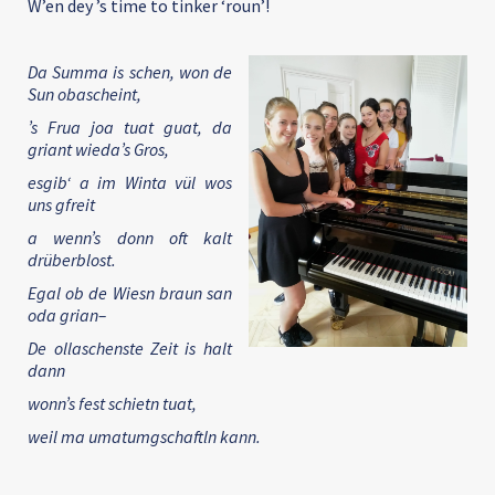
W’en dey ’s time to tinker ‘roun’!
Da Summa is schen, won de
Sun obascheint,
’s Frua joa tuat guat, da
griant wieda’s Gros,
esgib‘ a im Winta vül wos
uns gfreit
a wenn’s donn oft kalt
drüberblost.
Egal ob de Wiesn braun san
oda grian–
De ollaschenste Zeit is halt
dann
wonn’s fest schietn tuat,
weil ma umatumgschaftln kann.