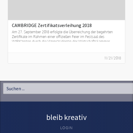
CAMBRIDGE Zertifikatsverleihung 2018
Am 27. September 2018 erfolgte die Überreichung der begehrten
Zertifikate im Rahmen einer offiziellen Feier im Festsaal des
WIFIKärnten durch die Vizepräsidentin der Wirtschaftskammer
Kärnten, Carmen Goby, und den Geschäftsführer des WIFI Kärnten,
Andreas Görgei.
11/21/2018
bleib kreativ
LOGIN