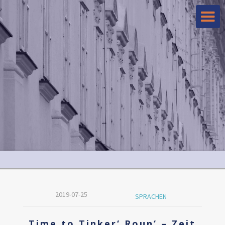
2019-07-25
SPRACHEN
Time to Tinker‘ Roun‘ – Zeit