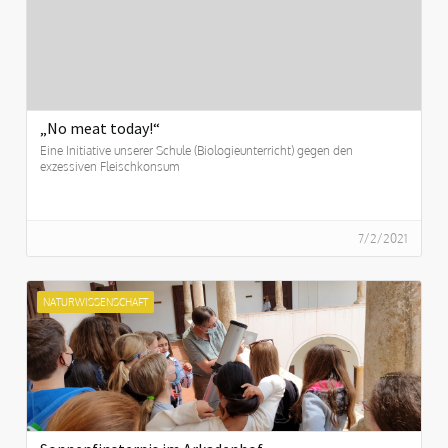
„No meat today!“
Eine Initiative unserer Schule (Biologieunterricht) gegen den
exzessiven Fleischkonsum
7/2/2021
NATURWISSENSCHAFT