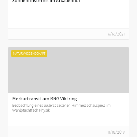
Sonnenfinsternis im Arkadenhof
6/16/2021
NATURWISSENSCHAFT
Merkurtransit am BRG Viktring
Beobachtung eines äußerst seltenen Himmelsschauspiels im
Wahlpflichtfach Physik
11/18/2019