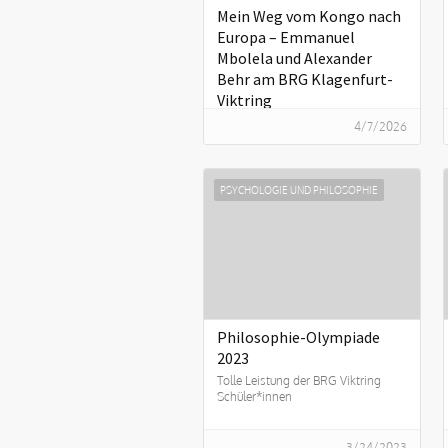
Mein Weg vom Kongo nach
Europa – Emmanuel
Mbolela und Alexander
Behr am BRG Klagenfurt-
Viktring
4/7/2026
PSYCHOLOGIE UND PHILOSOPHIE
Philosophie-Olympiade
2023
Tolle Leistung der BRG Viktring
Schüler*innen
3/24/2023