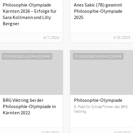
Philosophie-Olympiade
Anes Sakic (7B) gewinnt
Kärnten 2026 – Erfolge für
Philosophie-Olympiade
Sara Kollmann und Lilly
2025
Bergner
4/7/2026
3/18/2025
PSYCHOLOGIE UND PHILOSOPHIE
PSYCHOLOGIE UND PHILOSOPHIE
BRG Viktring bei der
Philosophie-Olympiade
Philosophie-Olympiade in
5. Platz für Schüler*innen des BRG
Viktring
Kärnten 2022
2/25/2022
4/19/2021