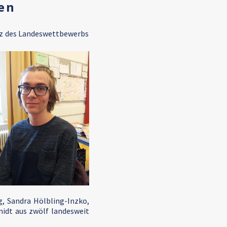
en
atz des Landeswettbewerbs
g, Sandra Hölbling-Inzko,
idt aus zwölf landesweit