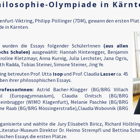
hilosophie-Olympiade in Kärnt
enfurt-Viktring, Philipp Pöllinger (7DM), gewann den ersten Pl
e in Kärnten.
wurden die Essays folgender SchülerInnen
(aus allen
echs Schulen)
ausgewählt: Hannah Hinteregger, Benjamin
aroline Kletzmayr, Anna Kurnig, Julia Lerchster, Jana Ogris,
th Radda, Tobias Steiner, Simone Steiner, Jing Ye.
ing betreuten Prof. Utta
Isop
und Prof. Claudia
Lasser
ca. 45
ben ihrer philosophischen Essays.
ofessorInnen:
Astrid Bacher-Klogger (BG/BRG Villach
ikl (Europagymnasium), Claudia Onitsch (BG/BRG
teinbrugger (WIMO Klagenfurt), Melanie Paschke (BG/BRG
sanne Raab (BG/BRG Mössingerstraße),Claudia Wobovnik (BRG
nisierte und wählte die Jury Elisabeth Biricz, Richard Hölblin
-Literatur-Museum Direktor Dr. Heimo Strempfl und Bettina Schm
schen Essays die ersten Plätze.