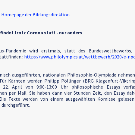
r
Homepage der Bildungsdirektion
indet trotz Corona statt - nur anders
us-Pandemie wird erstmals, statt des Bundeswettbewerbs, e
attfinden.:
https://www.philolympics.at/wettbewerb/2020/e-np
ronisch ausgeführten, nationalen Philosophie-Olympiade nehmen 
 Für Kärnten werden Philipp Pöllinger (BRG Klagenfurt-Viktri
22. April von 9:00-13:00 Uhr philosophische Essays verfa
n per Mail. Sie haben dann vier Stunden Zeit, den Essay da
 Die Texte werden von einem ausgewählten Komitee gelesen
l durchgeführt.