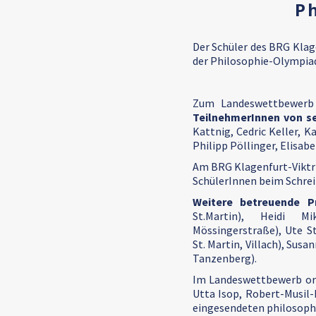
P
Der Schüler des BRG Klag
der Philosophie-Olympiad
Zum Landeswettbewerb 
TeilnehmerInnen von s
Kattnig, Cedric Keller, K
Philipp Pöllinger, Elisabe
Am BRG Klagenfurt-Viktr
SchülerInnen beim Schrei
Weitere betreuende Pr
St.Martin), Heidi M
Mössingerstraße), Ute S
St. Martin, Villach), Su
Tanzenberg).
Im Landeswettbewerb orga
Utta Isop, Robert-Musil
eingesendeten philosophi