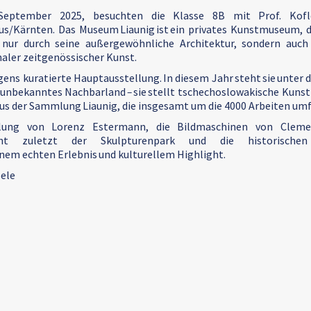
eptember 2025, besuchten die Klasse 8B mit Prof. Kofler
us/Kärnten. Das Museum Liaunig ist ein privates Kunstmuseum, d
t nur durch seine außergewöhnliche Architektur, sondern auc
aler zeitgenössischer Kunst.
igens kuratierte Hauptausstellung. In diesem Jahr steht sie unter 
n unbekanntes Nachbarland
–
sie stellt tschechoslowakische Kunst 
aus der Sammlung Liaunig, die insgesamt um die 4000 Arbeiten umf
lung von Lorenz Estermann, die Bildmaschinen von Clemens 
 nicht zuletzt der Skulpturenpark und die historische
em echten Erlebnis und kulturellem Highlight.
zele