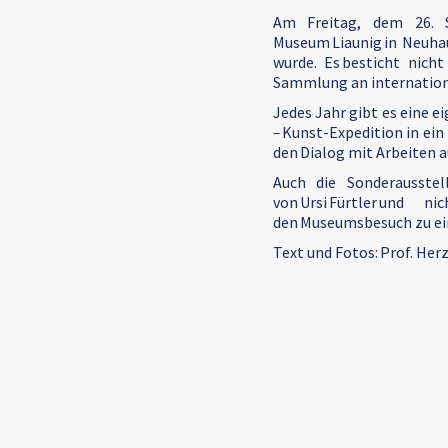
Am Freitag, dem 26. S
Museum Liaunig in Neuha
wurde. Es besticht nich
Sammlung an internation
Jedes Jahr gibt es eine e
–
Kunst-Expedition in ei
den Dialog mit Arbeiten 
Auch die Sonderausstel
von Ursi Fürtler und
den Museumsbesuch zu ein
Text und Fotos: Prof. Her