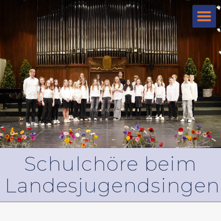
Schulchöre beim
Landesjugendsingen