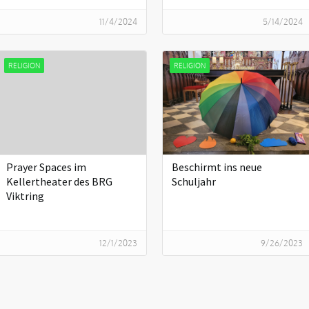
11/4/2024
5/14/2024
RELIGION
RELIGION
Prayer Spaces im
Beschirmt ins neue
Kellertheater des BRG
Schuljahr
Viktring
12/1/2023
9/26/2023