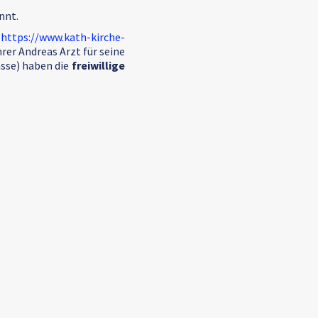
nnt.
(
https://www.kath-kirche-
hrer Andreas Arzt für seine
asse) haben die
freiwillige