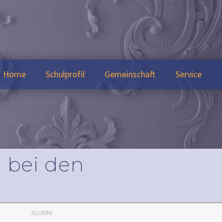
Home
Schulprofil
Gemeinschaft
Service
 bei den
ALUMNI