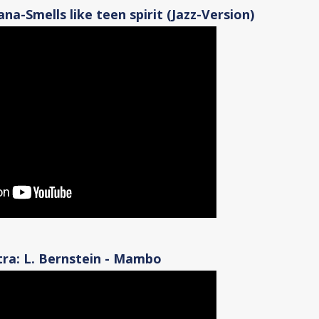
na-Smells like teen spirit (Jazz-Version)
ra: L. Bernstein - Mambo