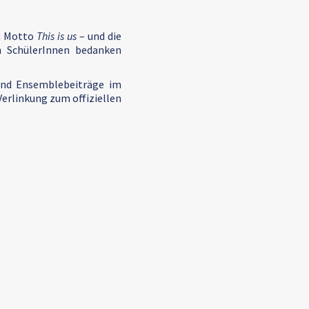
em Motto
This is us
– und die
en SchülerInnen bedanken
 und Ensemblebeiträge im
Verlinkung zum offiziellen