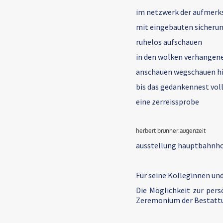
im netzwerk der aufmerk
mit eingebauten sicheru
ruhelos aufschauen
in den wolken verhangen
anschauen wegschauen h
bis das gedankennest voll
eine zerreissprobe
herbert brunner:augenzeit
ausstellung hauptbahnho
Für seine Kolleginnen und
Die Möglichkeit zur per
Zeremonium der Bestattu