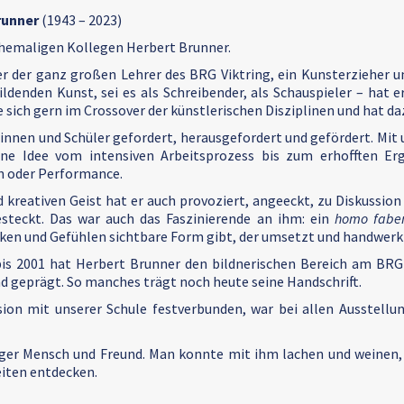
runner
(1943 – 2023)
hemaligen Kollegen Herbert Brunner.
r der ganz großen Lehrer des BRG Viktring, ein Kunsterzieher und
bildenden Kunst, sei es als Schreibender, als Schauspieler – hat
 sich gern im Crossover der künstlerischen Disziplinen und hat da
innen und Schüler gefordert, herausgefordert und gefördert. Mit
ine Idee vom intensiven Arbeitsprozess bis zum erhofften Erg
on oder Performance.
 kreativen Geist hat er auch provoziert, angeeckt, zu Diskussio
teckt. Das war auch das Faszinierende an ihm: ein
homo fabe
ken und Gefühlen sichtbare Form gibt, der umsetzt und handwerkli
is 2001 hat Herbert Brunner den bildnerischen Bereich am BRG 
 geprägt. So manches trägt noch heute seine Handschrift.
sion mit unserer Schule festverbunden, war bei allen Ausstellu
iger Mensch und Freund. Man konnte mit ihm lachen und weinen, 
iten entdecken.