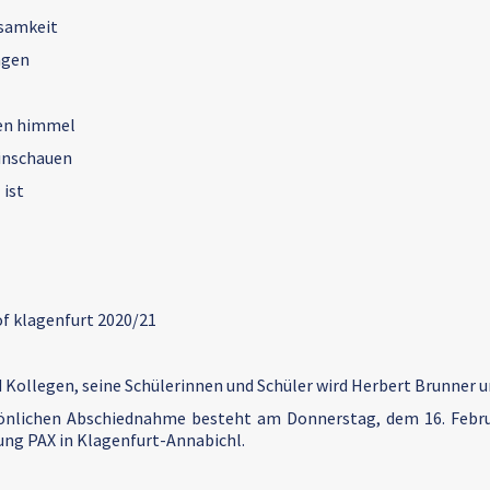
samkeit
ngen
en himmel
inschauen
 ist
f klagenfurt 2020/21
 Kollegen, seine Schülerinnen und Schüler wird Herbert Brunner u
sönlichen Abschiednahme besteht am Donnerstag, dem 16. Februa
ng PAX in Klagenfurt-Annabichl.