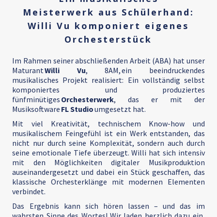
Meisterwerk aus Schülerhand:
Willi Vu komponiert eigenes
Orchesterstück
Im Rahmen seiner abschließenden Arbeit (ABA) hat unser
Maturant
Willi Vu
, 8AM, ein beeindruckendes
musikalisches Projekt realisiert: Ein vollständig selbst
komponiertes und produziertes
fünfminütiges
Orchesterwerk
, das er mit der
Musiksoftware
FL Studio
umgesetzt hat.
Mit viel Kreativität, technischem Know-how und
musikalischem Feingefühl ist ein Werk entstanden, das
nicht nur durch seine Komplexität, sondern auch durch
seine emotionale Tiefe überzeugt. Willi hat sich intensiv
mit den Möglichkeiten digitaler Musikproduktion
auseinandergesetzt und dabei ein Stück geschaffen, das
klassische Orchesterklänge mit modernen Elementen
verbindet.
Das Ergebnis kann sich hören lassen – und das im
wahrsten Sinne des Wortes! Wir laden herzlich dazu ein,